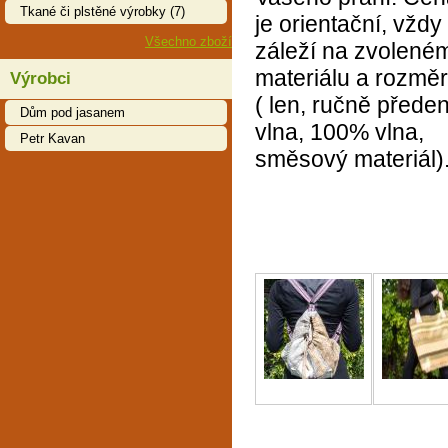
Tkané či plstěné výrobky (7)
je orientační, vždy
Všechno zboží
záleží na zvolené
materiálu a rozmě
Výrobci
( len, ručně přede
Dům pod jasanem
vlna, 100% vlna,
Petr Kavan
směsový materiál)