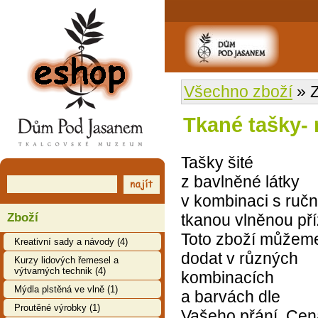
EShop
Všechno zboží
» Z
Tkané tašky-
Tašky šité
z bavlněné látky
v kombinaci s ruč
Zboží
tkanou vlněnou pří
Toto zboží můžem
Kreativní sady a návody (4)
dodat v různých
Kurzy lidových řemesel a
výtvarných technik (4)
kombinacích
Mýdla plstěná ve vlně (1)
a barvách dle
Proutěné výrobky (1)
Vašeho přání. Cen