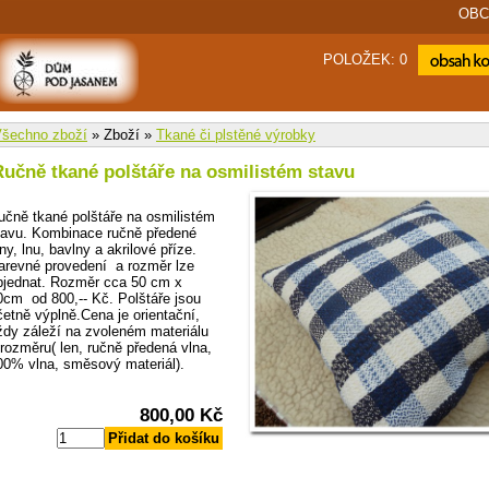
OBC
POLOŽEK: 0
Zobrazit n
košík
šechno zboží
» Zboží »
Tkané či plstěné výrobky
Ručně tkané polštáře na osmilistém stavu
učně tkané polštáře na osmilistém
tavu. Kombinace ručně předené
ny, lnu, bavlny a akrilové příze.
arevné provedení a rozměr lze
bjednat. Rozměr cca 50 cm x
0cm od 800,-- Kč. Polštáře jsou
četně výplně.Cena je orientační,
ždy záleží na zvoleném materiálu
 rozměru( len, ručně předená vlna,
00% vlna, směsový materiál).
800,00 Kč
Přidat do košíku