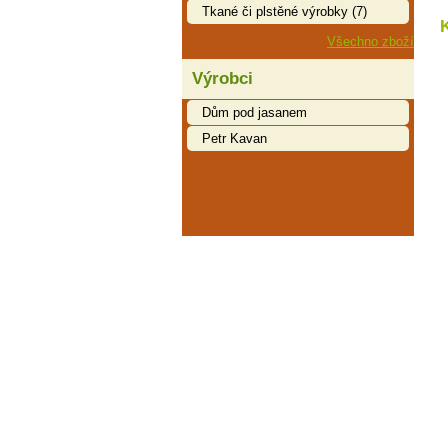
Tkané či plstěné výrobky (7)
Všechno zboží
Výrobci
Dům pod jasanem
Petr Kavan