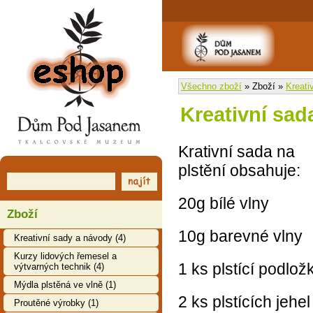
EShop
Všechno zboží
» Zboží »
Kreati
Kreativní sad
Krativní sada na
plstění obsahuje:
20g bílé vlny
Zboží
10g barevné vlny
Kreativní sady a návody (4)
Kurzy lidových řemesel a
1 ks plstící podlož
výtvarných technik (4)
Mýdla plstěná ve vlně (1)
2 ks plstících jehel
Proutěné výrobky (1)