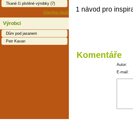
Tkané či plstěné výrobky (7)
1 návod pro inspir
Všechno zboží
Výrobci
Dům pod jasanem
Petr Kavan
Komentáře
Autor:
E-mail: