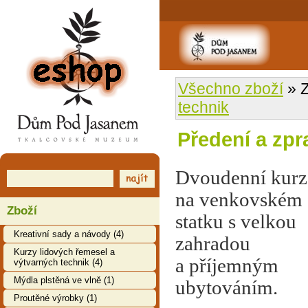
EShop
Všechno zboží
» Z
technik
Předení a zpr
Dvoudenní kurz
na venkovském
Zboží
statku s velkou
Kreativní sady a návody (4)
zahradou
Kurzy lidových řemesel a
a příjemným
výtvarných technik (4)
Mýdla plstěná ve vlně (1)
ubytováním.
Proutěné výrobky (1)