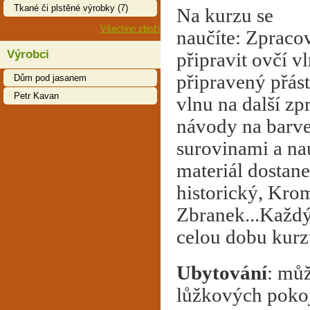
Tkané či plstěné výrobky (7)
Na kurzu se
Všechno zboží
naučíte: Zpracov
Výrobci
připravit ovčí v
připravený přást.
Dům pod jasanem
Petr Kavan
vlnu na další zp
návody na barven
surovinami a nau
materiál dostane
historický, Kro
Zbranek...Každý
celou dobu kurz
Ubytování
: můž
lůžkových pokoj