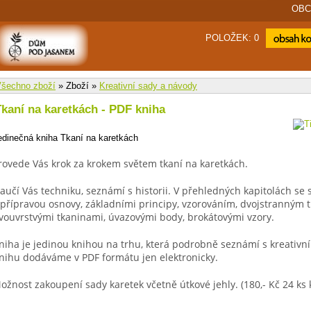
OBC
POLOŽEK: 0
Zobrazit n
košík
šechno zboží
» Zboží »
Kreativní sady a návody
Tkaní na karetkách - PDF kniha
edinečná kniha Tkaní na karetkách
rovede Vás krok za krokem světem tkaní na karetkách.
aučí Vás techniku, seznámí s historii. V přehledných kapitolách se
 přípravou osnovy, základními principy, vzorováním, dvojstranným 
vouvrstvými tkaninami, úvazovými body, brokátovými vzory.
niha je jedinou knihou na trhu, která podrobně seznámí s kreativní
nihu dodáváme v PDF formátu jen elektronicky.
ožnost zakoupení sady karetek včetně útkové jehly. (180,- Kč 24 ks 