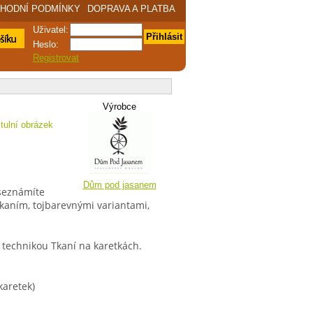
HODNÍ PODMÍNKY
DOPRAVA A PLATBA
Uživatel:
Přihlásit
ákupní
Heslo:
Registrovat
Výrobce
Dům pod jasanem
 seznámíte
tkaním, tojbarevnými variantami,
 technikou Tkaní na karetkách.
karetek)