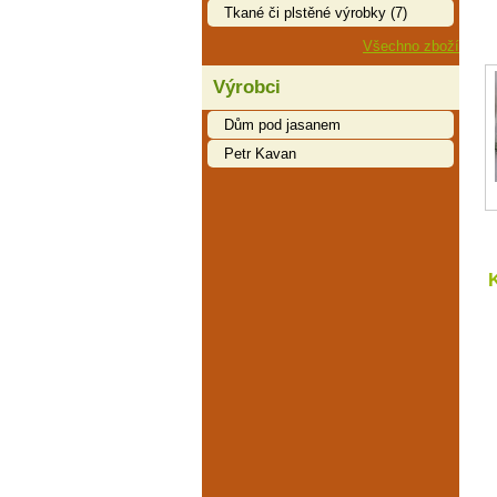
Tkané či plstěné výrobky (7)
Všechno zboží
Výrobci
Dům pod jasanem
Petr Kavan