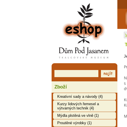
EShop
V
J
P
N
s
Zboží
d
Kreativní sady a návody (4)
K
Kurzy lidových řemesel a
K
výtvarných technik (4)
Mýdla plstěná ve vlně (1)
M
Proutěné výrobky (1)