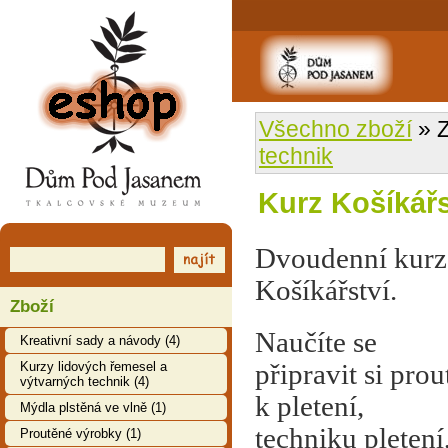
EShop
Všechno zboží
» Z
technik
Kurz Košíkářs
Dvoudenní kurz
Košíkářství.
Zboží
Naučíte se
Kreativní sady a návody (4)
Kurzy lidových řemesel a
připravit si prou
výtvarných technik (4)
k pletení,
Mýdla plstěná ve vlně (1)
techniku pletení
Proutěné výrobky (1)