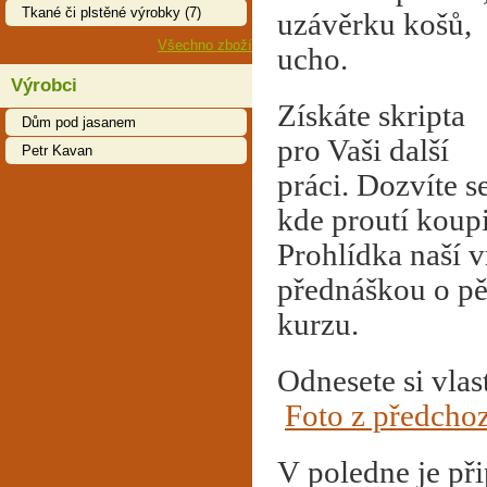
Tkané či plstěné výrobky (7)
uzávěrku košů,
Všechno zboží
ucho.
Výrobci
Získáte skripta
Dům pod jasanem
pro Vaši další
Petr Kavan
práci. Dozvíte se
kde proutí koupi
Prohlídka naší v
přednáškou o pěs
kurzu.
Odnesete si vla
Foto z předcho
V poledne je př